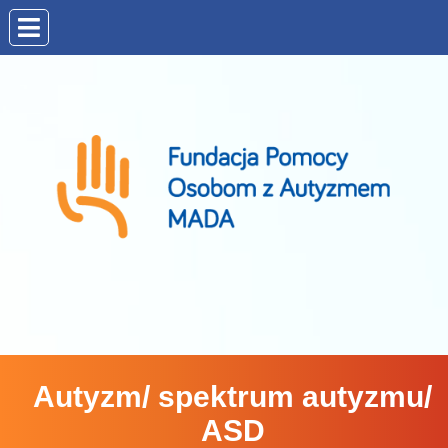
Autyzm/ spektrum autyzmu/
ASD