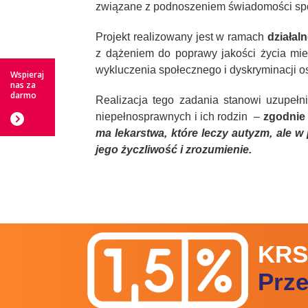
związane z podnoszeniem świadomości społ
Projekt realizowany jest w ramach
działal
z dążeniem do poprawy jakości życia mie
wykluczenia społecznego i dyskryminacji 
Wspieraj
nas za
darmo
Realizacja tego zadania stanowi uzupeł
niepełnosprawnych i ich rodzin –
zgodnie
ma lekarstwa, które leczy autyzm, ale
jego życzliwość i zrozumienie.
KRS
Prz