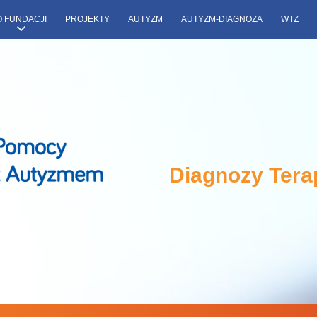
O FUNDACJI
PROJEKTY
AUTYZM
AUTYZM-DIAGNOZA
WTZ
Diagnozy Tera