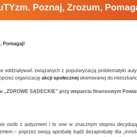
uTYzm. Poznaj, Zrozum, Pomaga
, Pomagaj!
e oddziaływań związanych z popularyzacją problematyki aut
oprzez organizację
akcji społecznej
skierowanej do mieszkań
rsu „ZDROWE SĄDECKIE” przy wsparciu finansowym Powi
enie osób z autyzmem i to one w znacznym stopniu decyduj
mem – poprzez swoją aprobatę bądź dezaprobatę dla „inności