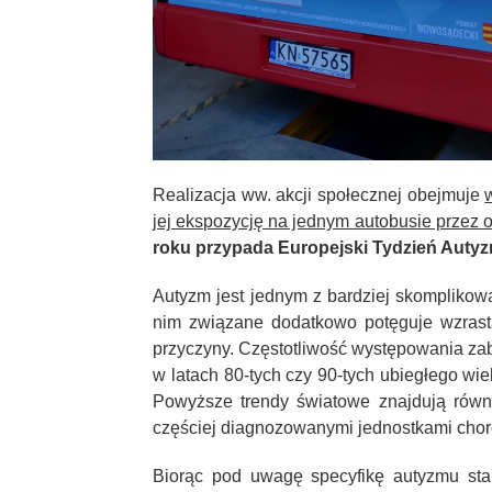
Realizacja ww. akcji społecznej obejmuje
jej ekspozycję na jednym autobusie przez ok
roku przypada
Europejski Tydzień Auty
Autyzm jest jednym z bardziej skomplik
nim związane dodatkowo potęguje wzrast
przyczyny. Częstotliwość występowania zab
w latach 80-tych czy 90-tych ubiegłego wie
Powyższe trendy światowe znajdują równi
częściej diagnozowanymi jednostkami cho
Biorąc pod uwagę specyfikę autyzmu st