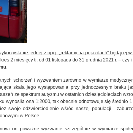
wykorzystanie jednej z opcji „reklamy na pojazdach” będącej
res 2 miesięcy tj. od 01 listopada do 31 grudnia 2021 r.
– czyli
zmu
.
owanych schorzeń i wyzwaniem zarówno w wymiarze medycznym
ająca skala jego występowania przy jednoczesnym braku ja
urzeń ze spektrum autyzmu w ostatnich dziesięcioleciach wzros
ku wynosiła ona 1:2000, tak obecnie odnotowuje się średnio 1
eż swoje odzwierciedlenie wśród naszej populacji i zabur
robowymi w Polsce.
anowi on poważne wyzwanie szczególnie w wymiarze społecz