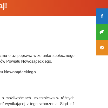
j!
yzmu oraz poprawa wizerunku społecznego
ców Powiatu Nowosądeckiego.
atu Nowosądeckiego
ą o możliwościach uczestnictwa w różnych
” wynikającej z tego schorzenia. Stąd też