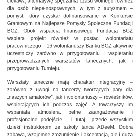
ciekawą alternatywę spędzania czasu wolnego również
dla osób niepełnosprawnych, w tym z autyzmem –
pomysł, który uzyskał dofinansowanie w Konkursie
Grantowym na Najlepsze Pomysły Społeczne Fundacji
BGŻ. Obok wsparcia finansowego Fundacja BGŻ
wspiera projekt również w postaci wolontariatu
pracowniczego – 16 wolontariuszy Banku BGŻ aktywnie
uczestniczy zarówno w przygotowaniu i wspieraniu
przeprowadzanych warsztatów tanecznych, jak i
przygotowaniu Turnieju.
Warsztaty taneczne mają charakter integracyjny –
zarówno z uwagi na tancerzy tworzących pary dla
„naszych amatorów”, jak i wolontariuszy – rówieśników,
wspierających ich podczas zajęć. A towarzyszy im
wspaniała atmosfera, pełne zaangażowanie i
profesjonalne podejście – i tutaj przede wszystkim
dzięki instruktorom ze szkoły tańca ADeeM. Dobra
zabawa, wzajemne zrozumienie i akceptacja, ale i duża