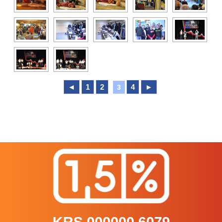
◄
1
2
4
►
3