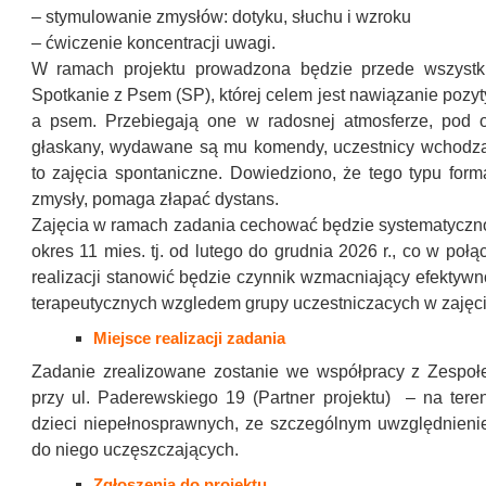
– stymulowanie zmysłów: dotyku, słuchu i wzroku
– ćwiczenie koncentracji uwagi.
W ramach projektu prowadzona będzie przede wszystkim
Spotkanie z Psem (SP), której celem jest nawiązanie pozyt
a psem. Przebiegają one w radosnej atmosferze, pod 
głaskany, wydawane są mu komendy, uczestnicy wchodzą 
to zajęcia spontaniczne. Dowiedziono, że tego typu forma
zmysły, pomaga złapać dystans.
Zajęcia w ramach zadania cechować będzie systematycznoś
okres 11 mies. tj. od lutego do grudnia 2026 r., co w po
realizacji stanowić będzie czynnik wzmacniający efekty
terapeutycznych wzgledem grupy uczestniczacych w zajęci
Miejsce realizacji zadania
Zadanie zrealizowane zostanie we współpracy z Zesp
przy ul. Paderewskiego 19 (Partner projektu) – na tere
dzieci niepełnosprawnych, ze szczególnym uwzględnieni
do niego uczęszczających.
Zgłoszenia do projektu