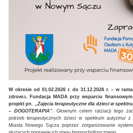
W okresie od 01.02.2026 r. do 31.12.2026 r. – w ra
zdrow
ia,
Fundacja MADA przy wsparciu finansowym 
projekt pn.
„Zajęcia terapeutyczne dla dzieci w spekt
– DOGOTERAPIA”
. Głownym celem ralziacji tego zad
potrzeb terapeutycznych dzieci w spektrum autyzmu/ z
Miasta Nowego Sącza poprzez zorganizowanie systema
służacych poprawie ich stanu biopsychofizycznego.