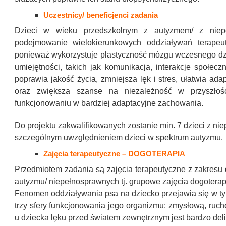
Uczestnicy/ beneficjenci zadania
Dzieci w wieku przedszkolnym z autyzmem/ z niepeł
podejmowanie wielokierunkowych oddziaływań terapeu
ponieważ wykorzystuje plastyczność mózgu wczesnego dz
umiejętności, takich jak komunikacja, interakcje społec
poprawia jakość życia, zmniejsza lęk i stres, ułatwia ad
oraz zwiększa szanse na niezależność w przyszłości
funkcjonowaniu w bardziej adaptacyjne zachowania.
Do projektu zakwalifikowanych zostanie min. 7 dzieci z ni
szczególnym uwzględnieniem dzieci w spektrum autyzmu.
Zajęcia terapeutyczne – DOGOTERAPIA
Przedmiotem zadania są zajęcia terapeutyczne z zakresu d
autyzmu/ niepełnosprawnych tj. grupowe zajęcia dogotera
Fenomen oddziaływania psa na dziecko przejawia się w t
trzy sfery funkcjonowania jego organizmu: zmysłową, ruc
u dziecka lęku przed światem zewnętrznym jest bardzo de