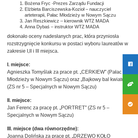
Bożena Fryc -Prezes Zarządu Fundacji
Elżbieta Barciszewska-Kozioł – nauczyciel
arteterapii, Pałac Młodzieży w Nowym Sączu
Jan Reszkiewicz – kierownik WTZ MADA
Anna Dybaś – instruktor WTZ MADA
dokonało oceny nadesłanych prac, która przyniosła
rozstrzygnięcie konkursu w postaci wyboru laureatów w
zakresie I,II i III miejsca.
I. miejsce:
Agnieszka Tomyślak za prace pt. „CERKIEW” (Pałac
Młodzieży w Nowym Sączu) oraz „Bajkowy bal kwiatów”
(ZS nr 5 – Specjalnych w Nowym Sączu)
II. miejsce:
Jan Ferenc za pracę pt. „PORTRET” (ZS nr 5 –
Specjalnych w Nowym Sączu)
III. miejsce (dwa równorzędne):
Joanna Dolińska za pracę pt. „DRZEWO KOŁO