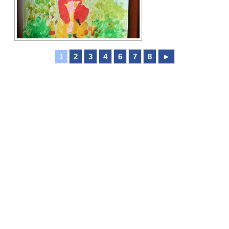
2
3
4
6
7
8
►
1