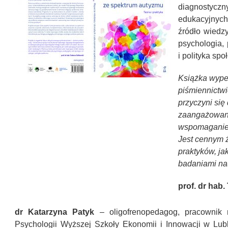
diagnostycz
edukacyjnych
źródło wiedz
psychologia, 
i polityka spo
Książka wype
piśmiennictwi
przyczyni się
zaangażowani
wspomaganie 
Jest cennym ź
praktyków, ja
badaniami n
prof. dr hab
dr Katarzyna Patyk
– oligofrenopedagog, pracownik 
Psychologii Wyższej Szkoły Ekonomii i Innowacji w Lubl