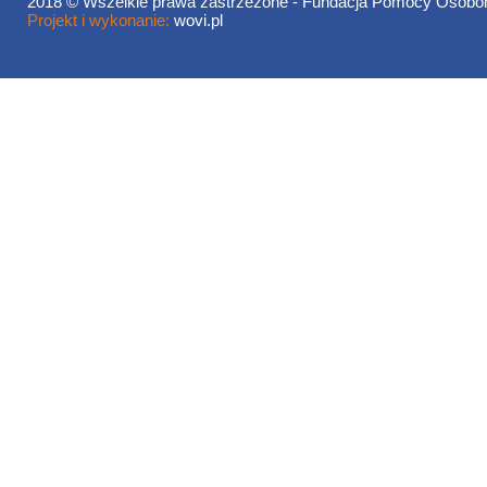
2018 © Wszelkie prawa zastrzeżone - Fundacja Pomocy Oso
Projekt i wykonanie:
wovi.pl