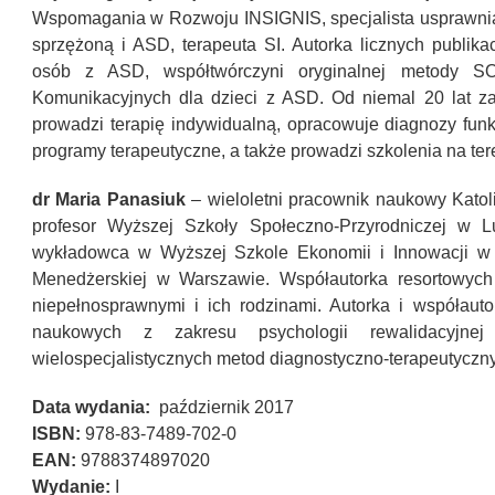
Wspomagania w Rozwoju INSIGNIS, specjalista usprawnia
sprzężoną i ASD, terapeuta SI. Autorka licznych publikac
osób z ASD, współtwórczyni oryginalnej metody SO
Komunikacyjnych dla dzieci z ASD. Od niemal 20 lat za
prowadzi terapię indywidualną, opracowuje diagnozy fun
programy terapeutyczne, a także prowadzi szkolenia na tere
dr Maria Panasiuk
– wieloletni pracownik naukowy Katol
profesor Wyższej Szkoły Społeczno-Przyrodniczej w Lub
wykładowca w Wyższej Szkole Ekonomii i Innowacji w 
Menedżerskiej w Warszawie. Współautorka resortowyc
niepełnosprawnymi i ich rodzinami. Autorka i współauto
naukowych z zakresu psychologii rewalidacyjn
wielospecjalistycznych metod diagnostyczno-terapeutyczny
Data wydania:
październik 2017
ISBN:
978-83-7489-702-0
EAN:
9788374897020
Wydanie:
I