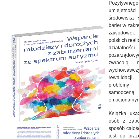
Pozytywneg
umiejętności
środowiska 
barier w zakre
zawodowej.
polskich real
działalnośc
pozarządow
zwracają 
wychowawczy
rewalidacji
problemy 
samooceną
emocjonalnym
Książka uka
osób z zabu
sposób całoś
jest do prac