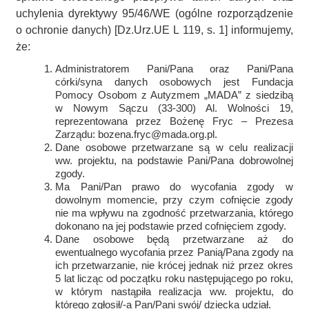
uchylenia dyrektywy 95/46/WE (ogólne rozporządzenie
o ochronie danych) [Dz.Urz.UE L 119, s. 1] informujemy,
że:
Administratorem Pani/Pana oraz Pani/Pana
córki/syna danych osobowych jest Fundacja
Pomocy Osobom z Autyzmem „MADA” z siedzibą
w Nowym Sączu (33-300) Al. Wolności 19,
reprezentowana przez Bożenę Fryc – Prezesa
Zarządu: bozena.fryc@mada.org.pl.
Dane osobowe przetwarzane są w celu realizacji
ww. projektu, na podstawie Pani/Pana dobrowolnej
zgody.
Ma Pani/Pan prawo do wycofania zgody w
dowolnym momencie, przy czym cofnięcie zgody
nie ma wpływu na zgodność przetwarzania, którego
dokonano na jej podstawie przed cofnięciem zgody.
Dane osobowe będą przetwarzane aż do
ewentualnego wycofania przez Panią/Pana zgody na
ich przetwarzanie, nie krócej jednak niż przez okres
5 lat licząc od początku roku następującego po roku,
w którym nastąpiła realizacja ww. projektu, do
którego zgłosił/-a Pan/Pani swój/ dziecka udział.