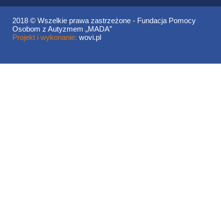
2018 © Wszelkie prawa zastrzeżone - Fundacja Pomocy
Osobom z Autyzmem „MADA”
Projekt i wykonanie:
wovi.pl