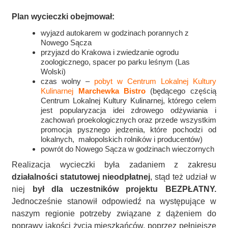
Plan wycieczki obejmował:
wyjazd autokarem w godzinach porannych z
Nowego Sącza
przyjazd do Krakowa i zwiedzanie ogrodu
zoologicznego, spacer po parku leśnym (Las
Wolski)
czas wolny –
pobyt w Centrum Lokalnej Kultury
Kulinarnej
Marchewk
a Bistro
(będącego częścią
Centrum Lokalnej Kultury Kulinarnej, którego celem
jest popularyzacja idei zdrowego odżywiania i
zachowań proekologicznych oraz przede wszystkim
promocja pysznego jedzenia, które pochodzi od
lokalnych, małopolskich rolników i producentów)
powrót do Nowego Sącza w godzinach wieczornych
Realizacja wycieczki była zadaniem z zakresu
działalności statutowej nieodpłatnej
, stąd też udział w
niej
był dla uczestników projektu BEZPŁATNY.
Jednocześnie stanowił odpowiedź na występujące w
naszym regionie potrzeby związane z dążeniem do
poprawy jakości życia mieszkańców, poprzez pełniejsze