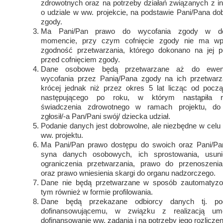
zdrowotnych oraz na potrzeby działań związanych z i
o udziale w ww. projekcie, na podstawie Pani/Pana do
zgody.
Ma Pani/Pan prawo do wycofania zgody w d
momencie, przy czym cofnięcie zgody nie ma w
zgodność przetwarzania, którego dokonano na jej p
przed cofnięciem zgody.
Dane osobowe będą przetwarzane aż do ewent
wycofania przez Panią/Pana zgody na ich przetwarza
krócej jednak niż przez okres 5 lat licząc od począ
następującego po roku, w którym nastąpiła re
świadczenia zdrowotnego w ramach projektu, do
zgłosił/-a Pan/Pani swój/ dziecka udział.
Podanie danych jest dobrowolne, ale niezbędne w celu r
ww. projektu.
Ma Pani/Pan prawo dostępu do swoich oraz Pani/Pan
syna danych osobowych, ich sprostowania, usuni
ograniczenia przetwarzania, prawo do przenoszeni
oraz prawo wniesienia skargi do organu nadzorczego.
Dane nie będą przetwarzane w sposób zautomatyz
tym również w formie profilowania.
Dane będą przekazane odbiorcy danych tj. pod
dofinansowującemu, w związku z realizacją u
dofinansowanie ww. zadania i na potrzeby jego rozliczen