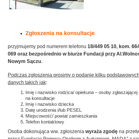
Zgłoszenia na konsultacje
przyjmujemy pod numerem telefonu
18/449 05 10, kom. 66
069 oraz bezpośrednio w biurze Fundacji przy Al.Wolno
Nowym Sączu
.
Podczas zgłoszenia prosimy o podanie kilku podstawowyc
danych takich jak
:
Imię i nazwisko rodzica/ opiekuna – osoby zgłaszającej
na konsultacje
Imię i nazwisko dziecka
Datę urodzenia i/lub PESEL
Miejscowość/ powiat zamieszkania
Telefon kontaktowy
Osoba dokonująca ww. zgłoszenia
wyraża zgodę
na przet
przez Fundację Pomocy Osobom z Autyzmem „MADA” z si