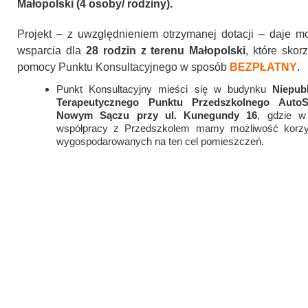
Małopolski (4 osoby/ rodziny).
Projekt – z uwzględnieniem otrzymanej dotacji – daje m
wsparcia dla
28 rodzin z terenu Małopolski
, które skor
pomocy Punktu Konsultacyjnego w sposób
BEZPŁATNY
.
Punkt Konsultacyjny mieści się w budynku
Niepub
Terapeutycznego Punktu Przedszkolnego Aut
Nowym Sączu przy ul. Kunegundy 16
, gdzie w
współpracy z Przedszkolem mamy możliwość korzy
wygospodarowanych na ten cel pomieszczeń.