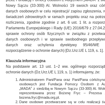
Nowy Sączu (33-300) Al. Wolności 19 swoich oraz cór
danych osobowych w celu rejestracji/ zapisu zgłoszenia, re
świadczeń zdrowotnych w ramach projektu oraz na potrz
rozliczenia, zgodnie zgodnie z art. 6 ust. 1 lit. a rozpor
Parlamentu Europejskiego i Rady (UE) 2016/679 z 27.04.2
sprawie ochrony osób fizycznych w związku z przetwa
danych osobowych i w sprawie swobodnego przepływu
danych oraz uchylenia dyrektywy 95/46/WE (
rozporządzenie o ochronie danych) [Dz.Urz.UE L 119, s. 1].
Klauzula informacyjna
Na podstawie art. 13 ust. 1−2 ww. ogólnego rozporzą
ochronie danych (Dz.Urz.UE L 119, s. 1) informujemy, że:
Administratorem Pani/Pana oraz Pani/Pana córki/syn
osobowych jest Fundacja Pomocy Osobom z A
„MADA” z siedzibą w Nowym Sączu (33-300) Al. Woln
reprezentowana przez Bożenę Fryc – Prezesa Z
bozena.fryc@mada.org.pl.
Dane osobowe przetwarzane są w celu realizacji ś