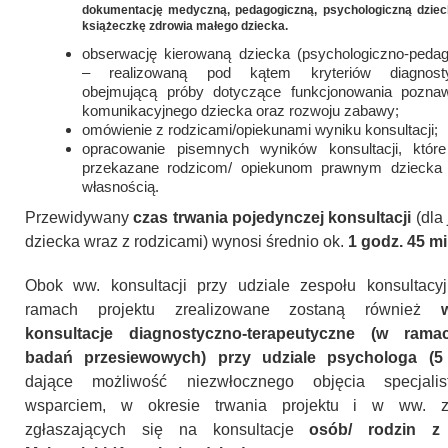
dokumentację medyczną, pedagogiczną, psychologiczną dziec
książeczkę zdrowia małego dziecka.
obserwację kierowaną dziecka (psychologiczno-pedag
– realizowaną pod kątem kryteriów diagnosty
obejmującą próby dotyczące funkcjonowania pozna
komunikacyjnego dziecka oraz rozwoju zabawy;
omówienie z rodzicami/opiekunami wyniku konsultacji;
opracowanie pisemnych wyników konsultacji, które
przekazane rodzicom/ opiekunom prawnym dziecka 
własnością.
Przewidywany
czas trwania pojedynczej konsultacji
(dla
dziecka wraz z rodzicami) wynosi średnio ok.
1 godz. 45 mi
Obok ww. konsultacji przy udziale zespołu konsultac
ramach projektu zrealizowane zostaną również
konsultacje diagnostyczno-terapeutyczne (w rama
badań przesiewowych) przy udziale psychologa (5
dające możliwość niezwłocznego objęcia specjalis
wsparciem, w okresie trwania projektu i w ww. za
zgłaszających się na konsultacje
osób/ rodzin z