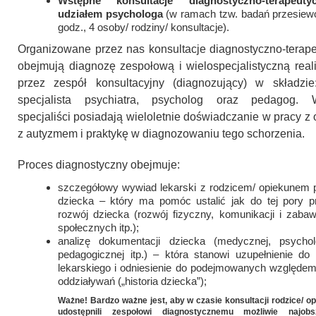
Wstępne konsultacje diagnostyczno-terapeut
udziałem psychologa
(w ramach tzw. badań przesiew
godz., 4 osoby/ rodziny/ konsultacje).
Organizowane przez nas konsultacje diagnostyczno-terap
obejmują diagnozę zespołową i wielospecjalistyczną rea
przez zespół konsultacyjny (diagnozujący) w składzie
specjalista psychiatra, psycholog oraz pedagog. 
specjaliści posiadają wieloletnie doświadczanie w pracy z
z autyzmem i praktykę w diagnozowaniu tego schorzenia.
Proces diagnostyczny obejmuje:
szczegółowy wywiad lekarski z rodzicem/ opiekunem
dziecka – który ma pomóc ustalić jak do tej pory pr
rozwój dziecka (rozwój fizyczny, komunikacji i zabawy
społecznych itp.);
analizę dokumentacji dziecka (medycznej, psycholo
pedagogicznej itp.) – która stanowi uzupełnienie do
lekarskiego i odniesienie do podejmowanych względem
oddziaływań („historia dziecka”);
Ważne! Bardzo ważne jest, aby w czasie konsultacji rodzice/ o
udostępnili zespołowi diagnostycznemu możliwie najobsz