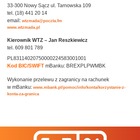
33-300 Nowy Sącz ul. Tarnowska 109
tel. (18) 441 20 14
email:
wtzmada@poczta.fm
www.wtzmada.pl
Kierownik WTZ – Jan Reszkiewicz
tel. 609 801 789
PL83114020750000224583001001
Kod BIC/SWIFT
mBanku: BREXPLPWMBK
Wykonanie przelewu z zagranicy na rachunek
w mBanku:
www.mbank.pl/pomoc/info/konta/korzystanie-z-
konta-za-granica