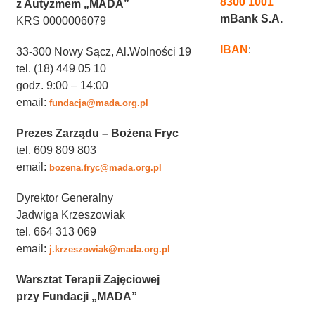
8300 1001
z Autyzmem „MADA”
mBank S.A.
KRS 0000006079
IBAN
:
33-300 Nowy Sącz, Al.Wolności 19
tel. (18) 449 05 10
godz. 9:00 – 14:00
email:
fundacja@mada.org.pl
Prezes Zarządu – Bożena Fryc
tel. 609 809 803
email:
bozena.fryc@mada.org.pl
Dyrektor Generalny
Jadwiga Krzeszowiak
tel. 664 313 069
email:
j.krzeszowiak@mada.org.pl
Warsztat Terapii Zajęciowej
przy Fundacji „MADA”