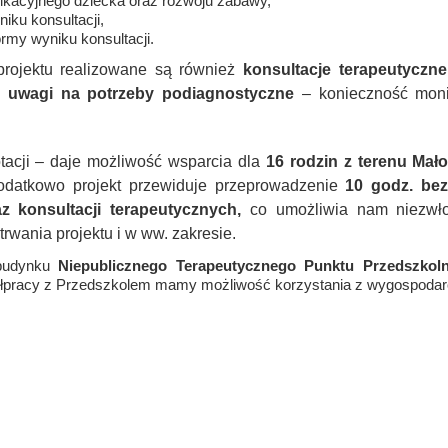
kacyjnego dziecka oraz rozwoju zabawy,
iku konsultacji,
rmy wyniku konsultacji.
rojektu realizowane są również
konsultacje terapeutyczn
z uwagi na potrzeby podiagnostyczne
– konieczność moni
tacji – daje możliwość wsparcia dla
16 rodzin z terenu Mało
odatkowo projekt przewiduje przeprowadzenie
10 godz. bez
 konsultacji terapeutycznych,
co umożliwia nam niezwło
trwania projektu i w ww. zakresie.
 budynku
Niepublicznego Terapeutycznego Punktu Przedszk
ółpracy z Przedszkolem mamy możliwość korzystania z wygospodar