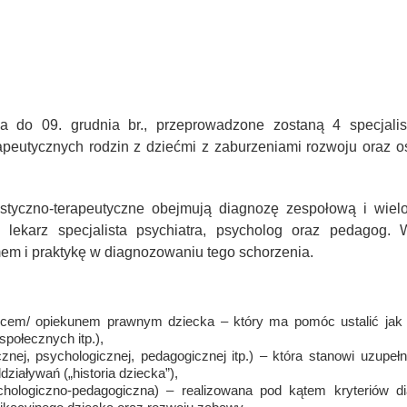
 do 09. grudnia br., przeprowadzone zostaną 4 specjalis
rapeutycznych rodzin z dziećmi z zaburzeniami rozwoju oraz 
tyczno-terapeutyczne obejmują diagnozę zespołową i wielos
: lekarz specjalista psychiatra, psycholog oraz pedagog. W
em i praktykę w diagnozowaniu tego schorzenia.
icem/ opiekunem prawnym dziecka – który ma pomóc ustalić jak do
 społecznych itp.),
nej, psychologicznej, pedagogicznej itp.) – która stanowi uzupełn
iaływań („historia dziecka”),
chologiczno-pedagogiczna) – realizowana pod kątem kryteriów d