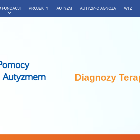
O FUNDACJI
PROJEKTY
AUTYZM
AUTYZM-DIAGNOZA
WTZ
Diagnozy Tera