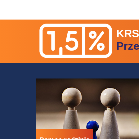
KRS
Prz