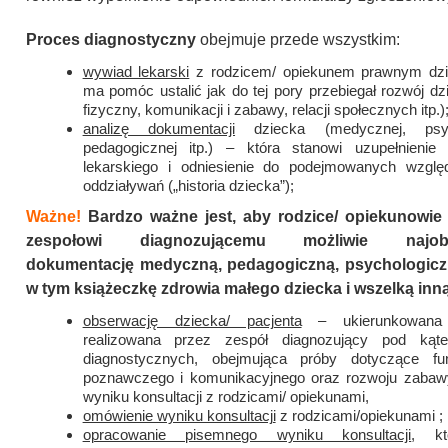
Proces diagnostyczny
obejmuje przede wszystkim:
wywiad lekarski
z rodzicem/ opiekunem prawnym dzi
ma pomóc ustalić jak do tej pory przebiegał rozwój dz
fizyczny, komunikacji i zabawy, relacji społecznych itp.)
analizę dokumentacji
dziecka (medycznej, psych
pedagogicznej itp.) – która stanowi uzupełnieni
lekarskiego i odniesienie do podejmowanych wzgl
oddziaływań („historia dziecka”);
Ważne!
Bardzo ważne jest, aby rodzice/ opiekunowie 
zespołowi diagnozującemu możliwie najobsz
dokumentację medyczną, pedagogiczną, psychologicz
w tym książeczkę zdrowia małego dziecka i wszelką inną
obserwację dziecka/ pacjenta
– ukierunkowana 
realizowana przez zespół diagnozujący pod kąte
diagnostycznych, obejmująca próby dotyczące fu
poznawczego i komunikacyjnego oraz rozwoju zabaw
wyniku konsultacji z rodzicami/ opiekunami,
omówienie wyniku konsultacji
z rodzicami/opiekunami ;
opracowanie pisemnego wyniku konsultacji
, kt