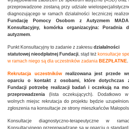
przeprowadzone zostaną przy udziale wielospecjalistycz
diagnozującego w ramach działalności leczniczej realiz
Fundację Pomocy Osobom z Autyzmem MADA
Konsultacyjny, komórka organizacyjna: Poradnia 
autyzmem
.
Punkt Konsultacyjny to zadanie z zakresu
działalności
statutowej nieodpłatnej Fundacji
, stąd też
konsultacje spe
w ramach niego są dla uczestników zadania
BEZPŁATNE
.
Rekrutacja
uczestników
realizowana jest przede w
oparciu o kontakt z osobami, które dotychczas z
Fundacji potrzebę realizacji badań i oczekują na mo
przeprowadzenia
(lista oczekujących). Dodatkowo w
wolnych miejsc rekrutacja do projektu będzie uzupełnio
zgłoszenia na konsultacje ze strony mieszkańców Małopols
Konsultacje diagnostyczno-terapeutyczne w ram
Konsultacyjnego przeprowadzane są w oparciu o standar