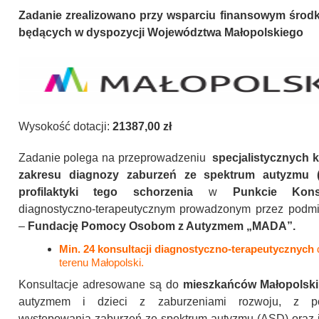
Zadanie zrealizowano przy wsparciu finansowym śr
będących w dyspozycji Województwa Małopolskiego
Wysokość dotacji:
21387,00 zł
Zadanie polega na przeprowadzeniu
specjalistycznych k
zakresu diagnozy zaburzeń ze spektrum autyzmu 
profilaktyki tego schorzenia
w
Punkcie Kons
diagnostyczno-terapeutycznym prowadzonym przez podmio
–
Fundację Pomocy Osobom z Autyzmem „MADA”.
Min. 24 konsultacji diagnostyczno-terapeutycznych
d
terenu Małopolski.
Konsultacje adresowane są do
mieszkańców Małopolsk
autyzmem i dzieci z zaburzeniami rozwoju, z po
występowania zaburzeń ze spektrum autyzmu (ASD) oraz i