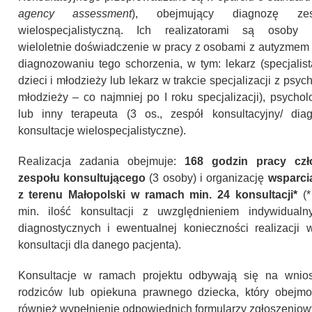
agency assessment
), obejmujący diagnozę ze
wielospecjalistyczną. Ich realizatorami są osoby 
wieloletnie doświadczenie w pracy z osobami z autyzmem 
diagnozowaniu tego schorzenia, w tym: lekarz (specjalista
dzieci i młodzieży lub lekarz w trakcie specjalizacji z psychia
młodzieży – co najmniej po I roku specjalizacji), psycho
lub inny terapeuta (3 os., zespół konsultacyjny/ dia
konsultacje wielospecjalistyczne).
Realizacja zadania obejmuje:
168 godzin pracy cz
zespołu
konsultującego
(3 osoby) i organizację
wsparcia
z terenu Małopolski w ramach min. 24 konsultacji*
(*
min. ilość konsultacji z uwzględnieniem indywidualn
diagnostycznych i ewentualnej konieczności realizacji 
konsultacji dla danego pacjenta).
Konsultacje w ramach projektu odbywają się na wnios
rodziców lub opiekuna prawnego dziecka, który obejm
również wypełnienie odpowiednich formularzy zgłoszeniow