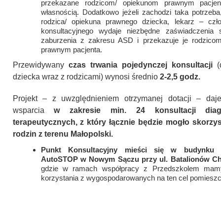
przekazane rodzicom/ opiekunom prawnym pacjen
własnością. Dodatkowo jeżeli zachodzi taka potrzeb
rodzica/ opiekuna prawnego dziecka, lekarz – czł
konsultacyjnego wydaje niezbędne zaświadczenia s
zaburzenia z zakresu ASD i przekazuje je rodzico
prawnym pacjenta.
Przewidywany
czas trwania pojedynczej konsultacji
(
dziecka wraz z rodzicami) wynosi średnio
2-2,5 godz.
Projekt – z uwzględnieniem otrzymanej dotacji – daj
wsparcia
w zakresie min. 24 konsultacji diag
terapeutycznych, z który łącznie będzie mogło skorzys
rodzin z terenu Małopolski.
Punkt Konsultacyjny mieści się w budynku P
AutoSTOP w Nowym Sączu przy ul. Batalionów Ch
gdzie w ramach współpracy z Przedszkolem mam
korzystania z wygospodarowanych na ten cel pomieszc