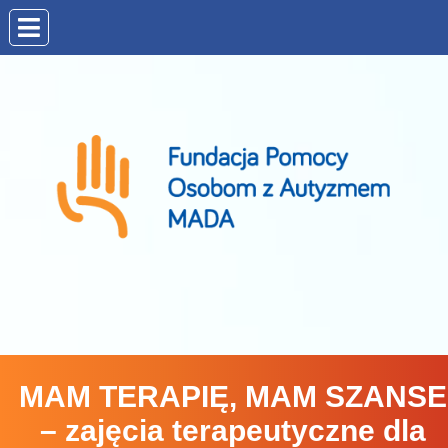
MAM TERAPIĘ, MAM SZANSE
– zajęcia terapeutyczne dla